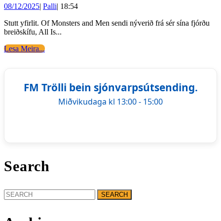
08/12/2025
Palli
08/12/2025
|
Palli
|
18:54
vinn
skila
Stutt yfirlit. Of Monsters and Men sendi nýverið frá sér sína fjórðu
breiðskífu, All Is...
13
Lesa
Lesa Meira...
lögu
Meira...
Of
Mons
FM Trölli bein sjónvarpsútsending.
And
Miðvikudaga kl 13:00 - 15:00
Men
gefa
út
nýja
plötu
Search
Search
for: