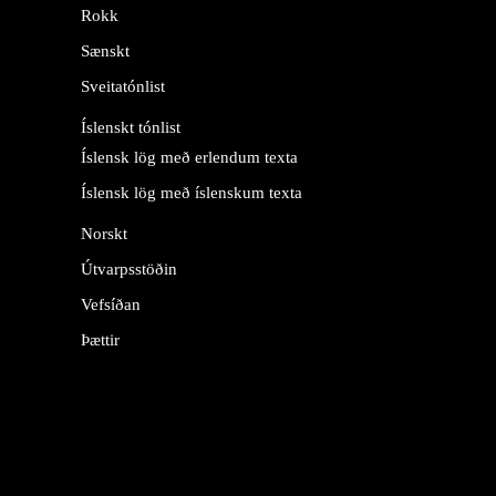
Rokk
Sænskt
Sveitatónlist
Íslenskt tónlist
Íslensk lög með erlendum texta
Íslensk lög með íslenskum texta
Norskt
Útvarpsstöðin
Vefsíðan
Þættir