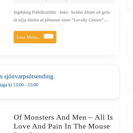
I
Think
Ingibjörg Friðriksdóttir -Inki- heldur áfram að gefa
út nýja tónlist af plötunni sinni “Locally Grown”....
We
Would
Lesa
Lesa Meira...
Have
Meira...
Been
Friends
n sjónvarpsútsending.
aga kl 13:00 - 15:00
Of Monsters And Men – All Is
Love And Pain In The Mouse