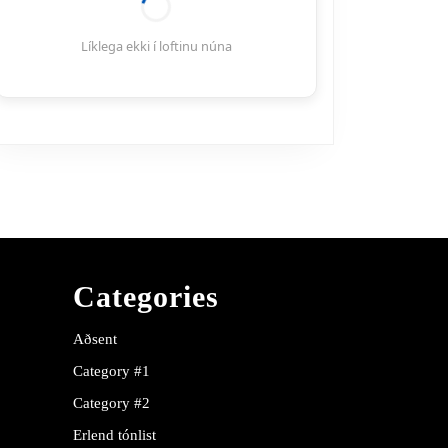
Líklega ekki í loftinu núna
Categories
Aðsent
Category #1
Category #2
Erlend tónlist