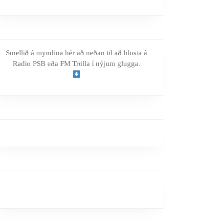
Smellið á myndina hér að neðan til að hlusta á
Radio PSB eða FM Trölla í nýjum glugga.