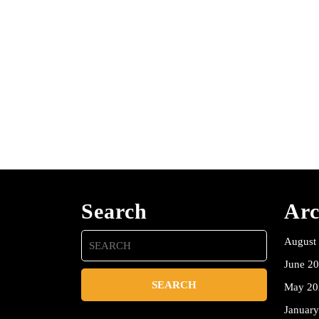
Search
Arc
Search
August
for:
June 2
May 20
Januar