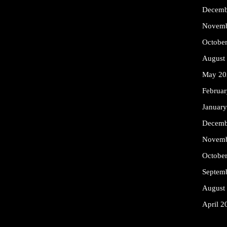
Decemb
Novemb
Octobe
August
May 20
Februa
Januar
Decemb
Novemb
Octobe
Septem
August
April 2