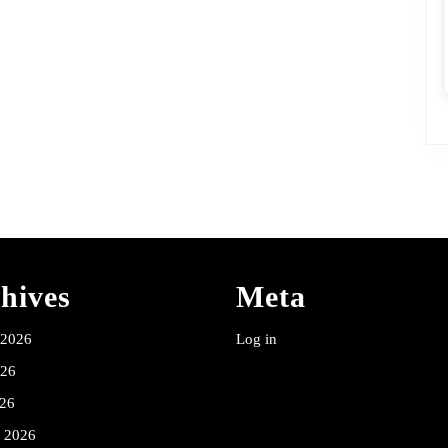
hives
Meta
 2026
Log in
026
26
y 2026