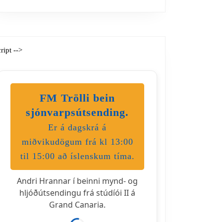
cript -->
FM Trölli bein
sjónvarpsútsending.
Er á dagskrá á
miðvikudögum frá kl 13:00
til 15:00 að íslenskum tíma.
Andri Hrannar í beinni mynd- og
hljóðútsendingu frá stúdíói II á
Grand Canaria.