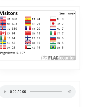
Radio PSB í beinni útsendingu