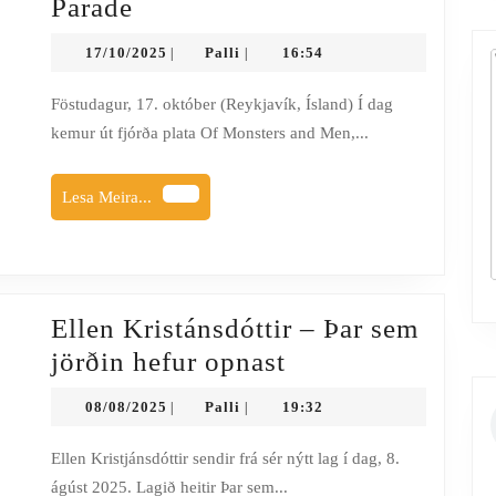
Of
Parade
Monsters
17/10/2025
Palli
17/10/2025
Palli
16:54
|
|
And
Men
Föstudagur, 17. október (Reykjavík, Ísland) Í dag
kemur út fjórða plata Of Monsters and Men,...
–
All
Lesa
Lesa Meira...
Is
Meira...
Love
And
Pain
Ellen Kristánsdóttir – Þar sem
In
Ellen
jörðin hefur opnast
The
Kristánsdóttir
Mouse
08/08/2025
Palli
08/08/2025
Palli
19:32
|
|
–
Parade
Þar
Ellen Kristjánsdóttir sendir frá sér nýtt lag í dag, 8.
ágúst 2025. Lagið heitir Þar sem...
sem