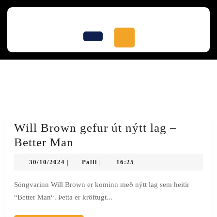
Skip
to
content
Skip
Open
to
Button
content
Month:
October 2024
Will Brown gefur út nýtt lag –
Will
Better Man
Brown
30/10/2024
Palli
30/10/2024
Palli
16:25
|
|
gefur
út
Söngvarinn Will Brown er kominn með nýtt lag sem heitir
“Better Man“. Þetta er kröftugt...
nýtt
lag