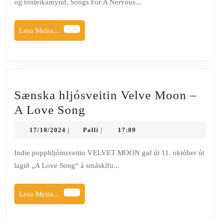
og tónleikamynd, Songs For A Nervous...
gefur
út
Lesa
Lesa Meira...
nýja
Meira...
plötu
Sænska hljósveitin Velve Moon –
Sænska
A Love Song
hljósveitin
17/10/2024
Palli
17/10/2024
Palli
17:09
|
|
Velve
Moon
Indie popphljómsveitin VELVET MOON gaf út 11. október út
lagið „A Love Song“ á smáskífu...
–
A
Lesa
Lesa Meira...
Love
Meira...
Song