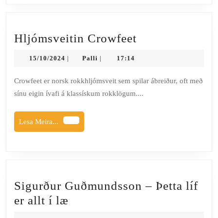
Hljómsveitin
Hljómsveitin Crowfeet
Crowfeet
15/10/2024
Palli
15/10/2024
Palli
17:14
|
|
Crowfeet er norsk rokkhljómsveit sem spilar ábreiður, oft með
sínu eigin ívafi á klassískum rokklögum....
Lesa
Lesa Meira...
Meira...
Sigurður Guðmundsson – Þetta líf
Sigurður
er allt í læ
Guðmundsson