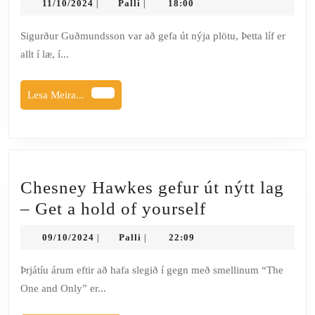
11/10/2024
Palli
11/10/2024
Palli
18:00
|
|
–
Þetta
Sigurður Guðmundsson var að gefa út nýja plötu, Þetta líf er
allt í læ, í...
líf
er
Lesa
Lesa Meira...
allt
Meira...
í
læ
Chesney Hawkes gefur út nýtt lag
Chesney
– Get a hold of yourself
Hawkes
09/10/2024
Palli
09/10/2024
Palli
22:09
|
|
gefur
út
Þrjátíu árum eftir að hafa slegið í gegn með smellinum “The
One and Only” er...
nýtt
lag