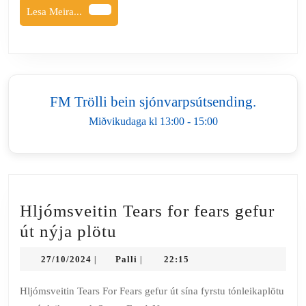
Lesa
Lesa Meira...
–
Meira...
Better
Man
FM Trölli bein sjónvarpsútsending.
Miðvikudaga kl 13:00 - 15:00
Hljómsveitin Tears for fears gefur
Hljómsveitin
út nýja plötu
Tears
27/10/2024
Palli
27/10/2024
Palli
22:15
|
|
for
fears
Hljómsveitin Tears For Fears gefur út sína fyrstu tónleikaplötu